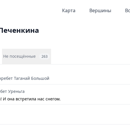
Карта
Вершины
В
Печенкина
Не посещённые
263
хребет Таганай Большой
ебет Уреньга
! И она встретила нас снегом.