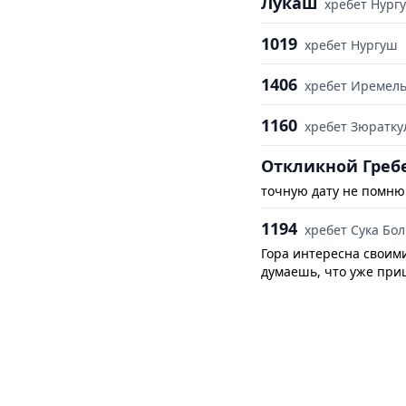
Лукаш
хребет Нург
1019
хребет Нургуш
1406
хребет Иремел
1160
хребет Зюратку
Откликной Греб
точную дату не помню
1194
хребет Сука Бо
Гора интересна своим
думаешь, что уже приш