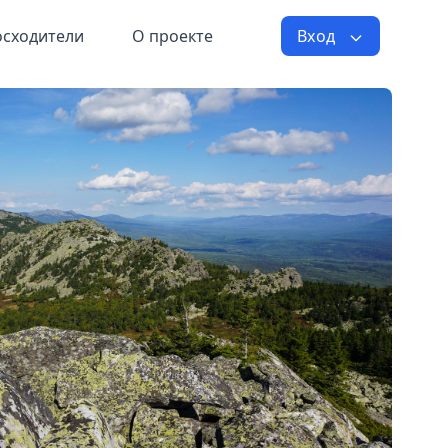
осходители
О проекте
Вход