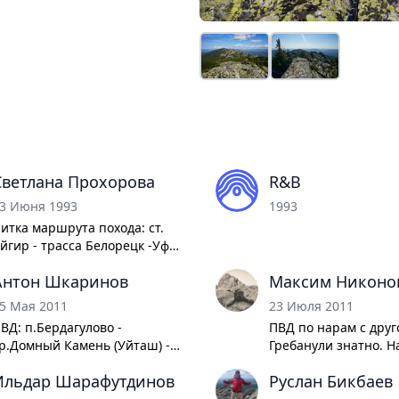
Светлана Прохорова
R&B
3 Июня 1993
1993
итка маршрута похода: ст.
йгир - трасса Белорецк -Уфа
 ур. Домный Камень - траверс
Антон Шкаринов
Максим Никоно
р Нары до ур. Улубиль.
братно по тайге долины Мал
5 Мая 2011
23 Июля 2011
нзера до трассы Белорецк
ВД: п.Бердагулово -
ПВД по нарам с друг
Уфа., ст. Инзер.
р.Домный Камень (Уйташ) -
Гребанули знатно. Н
р.Нары траверс (1137,1 -
районе 80 км за два 
Ильдар Шарафутдинов
Руслан Бикбаев
170,2 - 1251,9) - высота
Прошли все нары до 
05,5(сарай) - дорога вдоль
выходом через Ман