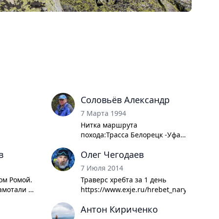
Соловьёв Александр
7 Марта 1994
Нитка маршрута
похода:Трасса Белорецк -Уфа -
ур. Домный Камень - траверс
в
Олег Чегодаев
хр. Нары до Кашкатуры.
переход на хр. Машак - 1268 -
7 Июля 2014
Угловой Машак - Ямантау -
ом Ромой.
Траверс хребта за 1 день
траверс хр. Юша - трасса
амотали в
https://www.exje.ru/hrebet_nary_nonesto
Белорецк-Уфа (возле Татлов).
дня.
Антон Кириченко
1251 с
ышту в