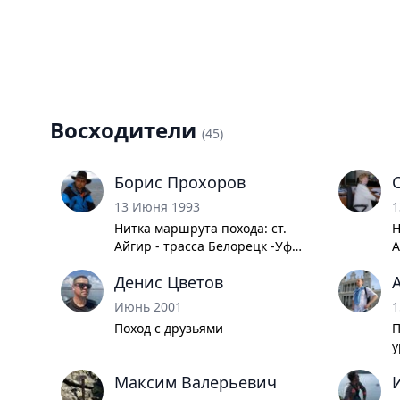
Восходители
(45)
Борис Прохоров
13 Июня 1993
1
Нитка маршрута похода: ст.
Н
Айгир - трасса Белорецк -Уфа
А
- ур. Домный Камень - траверс
-
Денис Цветов
хр Нары до ур. Улубиль.
х
Обратно по тайге долины Мал
О
Июнь 2001
1
Инзера до трассы Белорецк
И
Поход с друзьями
П
-Уфа., ст. Инзер.
-
у
Х
Максим Валерьевич
1
5